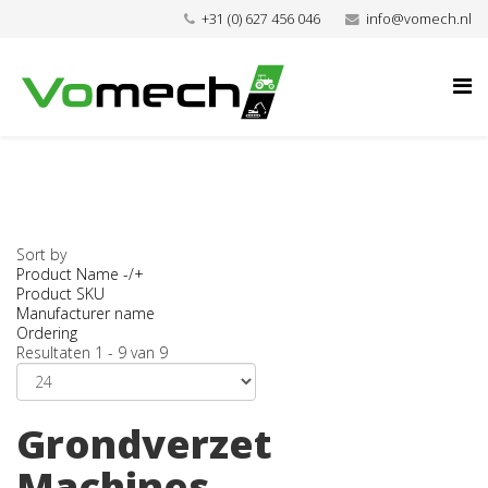
+31 (0) 627 456 046
info@vomech.nl
Sort by
Product Name -/+
Product SKU
Manufacturer name
Ordering
Resultaten 1 - 9 van 9
Grondverzet
Machines