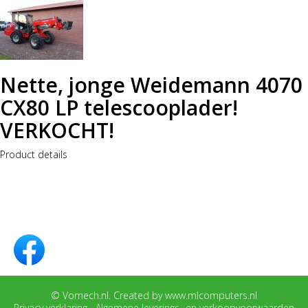
Nette, jonge Weidemann 4070
CX80 LP telescooplader!
VERKOCHT!
Product details
© Vomech.nl. Created by www.mlcomputers.nl
Privacy verklaring
Algemene leverings- en verkoopvoorwaarden