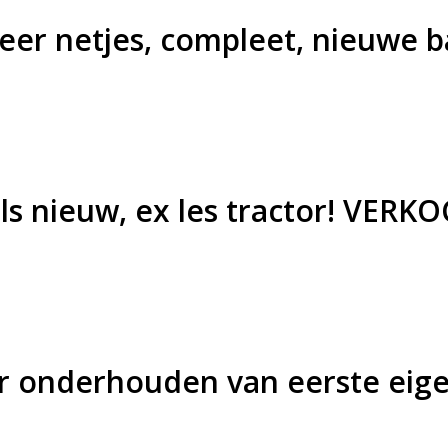
 zeer netjes, compleet, nieuw
als nieuw, ex les tractor! VERK
ler onderhouden van eerste ei